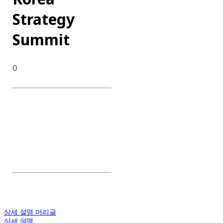
Strategy
Summit
0
DATE : 2023.01.30 -
2023.01.31
CLIENT : Nu Skin
CATEGORY : Summit trip
CONTENTS : Conference,
Forum, Concert, Dinner
상세 설명 머리글
상세 설명