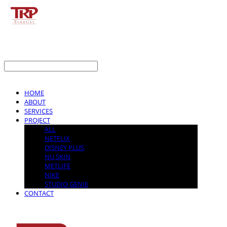
LOG IN
로그인
HOME
ABOUT
SERVICES
PROJECT
ALL
NETFLIX
DISNEY PLUS
NU SKIN
METLIFE
NIKE
STUDIO GENIE
CONTACT