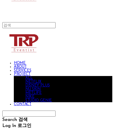
HOME
ABOUT
SERVICES
PROJECT
ALL
NETFLIX
DISNEY PLUS
NU SKIN
METLIFE
NIKE
STUDIO GENIE
CONTACT
Search
검색
Log In
로그인