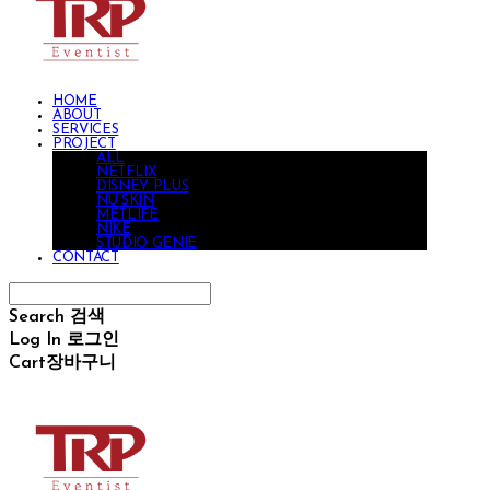
HOME
ABOUT
SERVICES
PROJECT
ALL
NETFLIX
DISNEY PLUS
NU SKIN
METLIFE
NIKE
STUDIO GENIE
CONTACT
Search
검색
Log In
로그인
Cart
장바구니