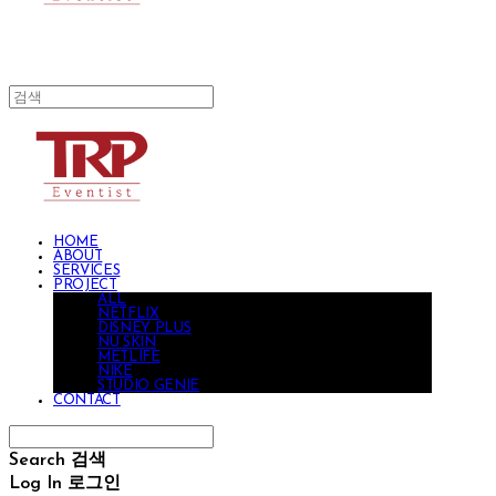
HOME
ABOUT
SERVICES
PROJECT
ALL
NETFLIX
DISNEY PLUS
NU SKIN
METLIFE
NIKE
STUDIO GENIE
CONTACT
Search
검색
Log In
로그인