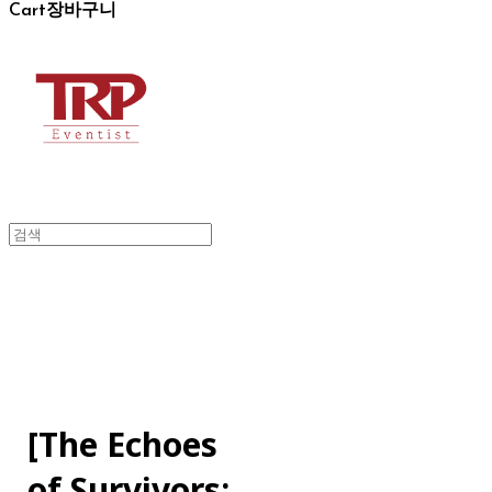
Cart
장바구니
[The Echoes
of Survivors: