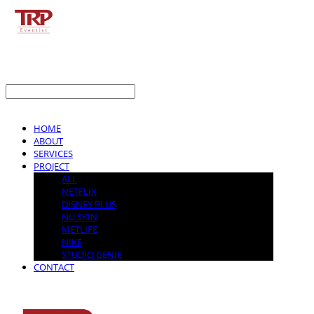
LOG IN
로그인
HOME
ABOUT
SERVICES
PROJECT
ALL
NETFLIX
DISNEY PLUS
NU SKIN
METLIFE
NIKE
STUDIO GENIE
CONTACT