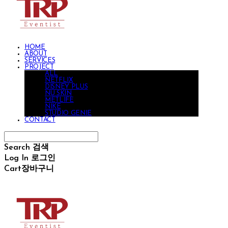
HOME
ABOUT
SERVICES
PROJECT
ALL
NETFLIX
DISNEY PLUS
NU SKIN
METLIFE
NIKE
STUDIO GENIE
CONTACT
Search
검색
Log In
로그인
Cart
장바구니