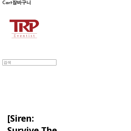
Cart
장바구니
[Siren:
Survive The