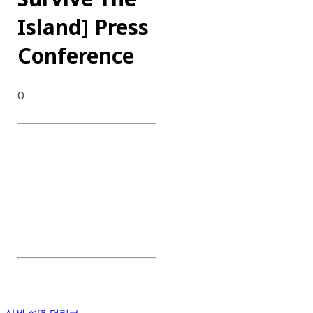
Island] Press
Conference
0
DATE : 2023.05.24
CLIENT : Netflix
CATEGORY : Press
Conference
CONTENTS : Production
presentation, Press
Conference, Interview,
상세 설명 머리글