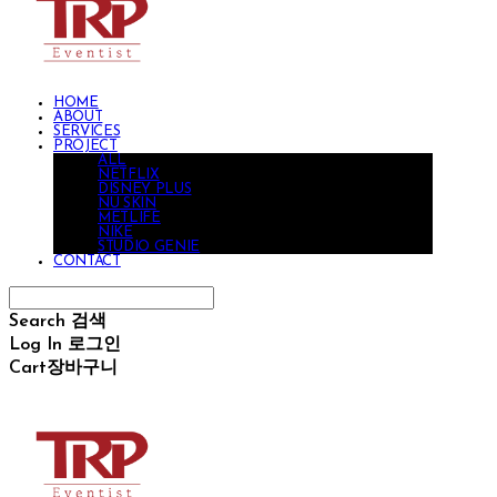
HOME
ABOUT
SERVICES
PROJECT
ALL
NETFLIX
DISNEY PLUS
NU SKIN
METLIFE
NIKE
STUDIO GENIE
CONTACT
Search
검색
Log In
로그인
Cart
장바구니