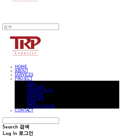
HOME
ABOUT
SERVICES
PROJECT
ALL
NETFLIX
DISNEY PLUS
NU SKIN
METLIFE
NIKE
STUDIO GENIE
CONTACT
Search
검색
Log In
로그인