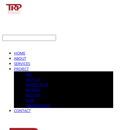
LOG IN
로그인
HOME
ABOUT
SERVICES
PROJECT
ALL
NETFLIX
DISNEY PLUS
NU SKIN
METLIFE
NIKE
STUDIO GENIE
CONTACT