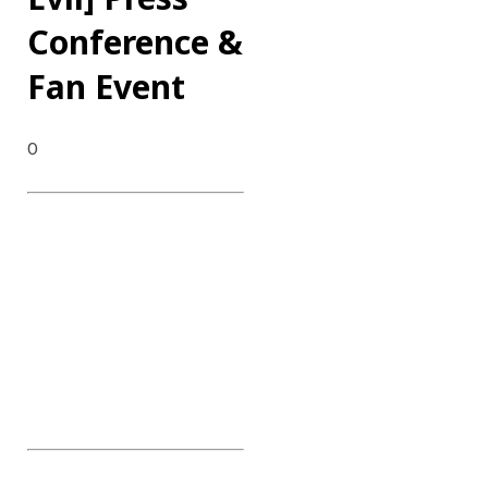
Conference &
Fan Event
0
DATE : 2023. 09.26 - 2023.
09.26
CLIENT : Disney+
CATEGORY : Press
Conference & Fan Event
CONTENTS : Press
Conference, APAC Interview,
Fan Event, Photo Zone, Fan
Experience