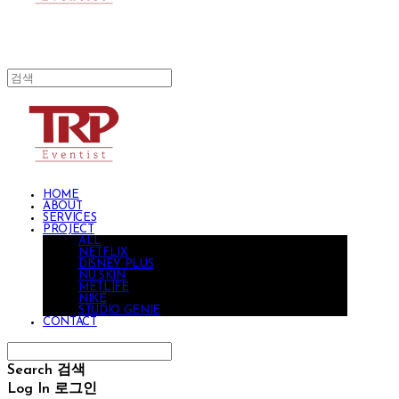
HOME
ABOUT
SERVICES
PROJECT
ALL
NETFLIX
DISNEY PLUS
NU SKIN
METLIFE
NIKE
STUDIO GENIE
CONTACT
Search
검색
Log In
로그인