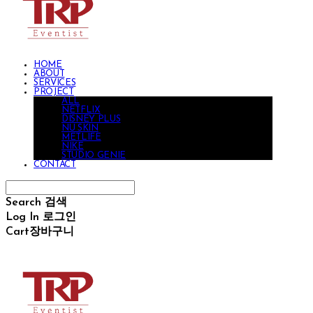
HOME
ABOUT
SERVICES
PROJECT
ALL
NETFLIX
DISNEY PLUS
NU SKIN
METLIFE
NIKE
STUDIO GENIE
CONTACT
Search
검색
Log In
로그인
Cart
장바구니