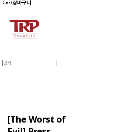
Cart
장바구니
[The Worst of
Evil] Press