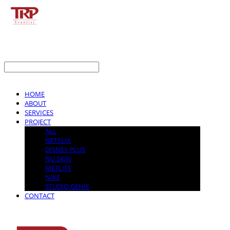
LOG IN
로그인
HOME
ABOUT
SERVICES
PROJECT
ALL
NETFLIX
DISNEY PLUS
NU SKIN
METLIFE
NIKE
STUDIO GENIE
CONTACT